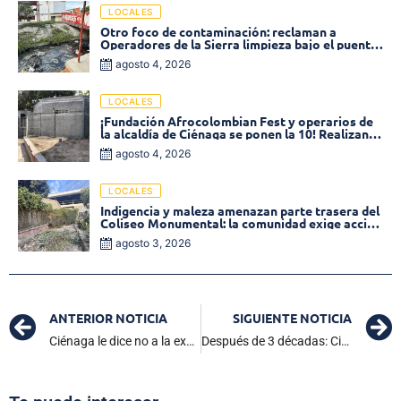
LOCALES
Otro foco de contaminación: reclaman a
Operadores de la Sierra limpieza bajo el puente
de la calle 19 con carrera 11
agosto 4, 2026
LOCALES
¡Fundación Afrocolombian Fest y operarios de
la alcaldía de Ciénaga se ponen la 10! Realizan
limpieza de la parte posterior del Coliseo
agosto 4, 2026
Monumental
LOCALES
Indigencia y maleza amenazan parte trasera del
Coliseo Monumental: la comunidad exige acción
inmediata!
agosto 3, 2026
ANTERIOR NOTICIA
SIGUIENTE NOTICIA
Ciénaga le dice no a la expansión del relleno sanitario
Después de 3 décadas: Ciénaga celebra su primer cupo en taekwondo para los Juegos Nacionales de la Juventud