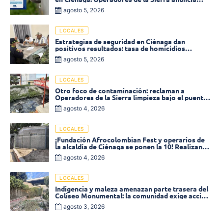
baja presión en varios sectores
agosto 5, 2026
LOCALES
Estrategias de seguridad en Ciénaga dan
positivos resultados: tasa de homicidios
disminuyó un 58% en 2026
agosto 5, 2026
LOCALES
Otro foco de contaminación: reclaman a
Operadores de la Sierra limpieza bajo el puente
de la calle 19 con carrera 11
agosto 4, 2026
LOCALES
¡Fundación Afrocolombian Fest y operarios de
la alcaldía de Ciénaga se ponen la 10! Realizan
limpieza de la parte posterior del Coliseo
agosto 4, 2026
Monumental
LOCALES
Indigencia y maleza amenazan parte trasera del
Coliseo Monumental: la comunidad exige acción
inmediata!
agosto 3, 2026