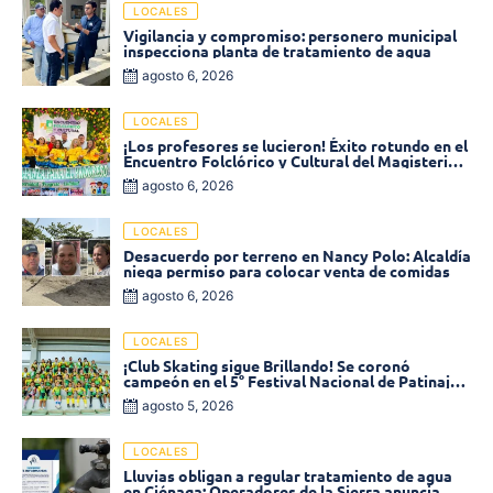
LOCALES
Vigilancia y compromiso: personero municipal
inspecciona planta de tratamiento de agua
agosto 6, 2026
LOCALES
¡Los profesores se lucieron! Éxito rotundo en el
Encuentro Folclórico y Cultural del Magisterio
2026 en Ciénaga
agosto 6, 2026
LOCALES
Desacuerdo por terreno en Nancy Polo: Alcaldía
niega permiso para colocar venta de comidas
agosto 6, 2026
LOCALES
¡Club Skating sigue Brillando! Se coronó
campeón en el 5° Festival Nacional de Patinaje
«Soledad sobre Ruedas»
agosto 5, 2026
LOCALES
Lluvias obligan a regular tratamiento de agua
en Ciénaga: Operadores de la Sierra anuncia