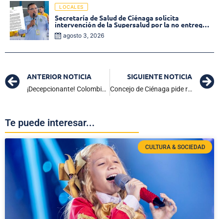
LOCALES
Secretaría de Salud de Ciénaga solicita
intervención de la Supersalud por la no entrega
de medicamentos en las EPS
agosto 3, 2026
ANTERIOR NOTICIA
SIGUIENTE NOTICIA
¡Decepcionante! Colombia fue una feria del desperdicio y Ecuador facturó con gol solitario
Concejo de Ciénaga pide respuestas a Dolmen S.A. ante incumplimientos por sus servicios
Te puede interesar...
CULTURA & SOCIEDAD