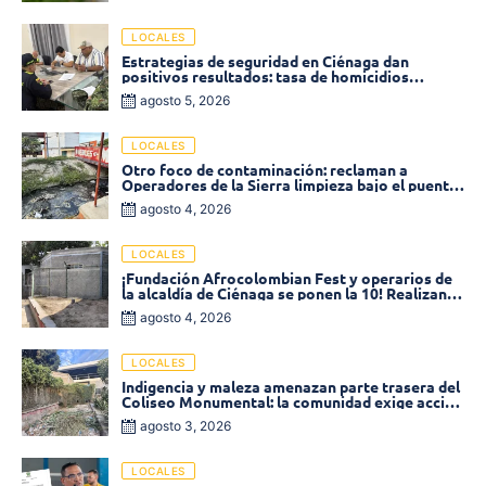
LOCALES
Estrategias de seguridad en Ciénaga dan
positivos resultados: tasa de homicidios
disminuyó un 58% en 2026
agosto 5, 2026
LOCALES
Otro foco de contaminación: reclaman a
Operadores de la Sierra limpieza bajo el puente
de la calle 19 con carrera 11
agosto 4, 2026
LOCALES
¡Fundación Afrocolombian Fest y operarios de
la alcaldía de Ciénaga se ponen la 10! Realizan
limpieza de la parte posterior del Coliseo
agosto 4, 2026
Monumental
LOCALES
Indigencia y maleza amenazan parte trasera del
Coliseo Monumental: la comunidad exige acción
inmediata!
agosto 3, 2026
LOCALES