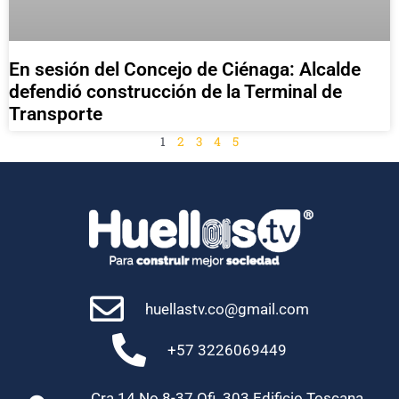
En sesión del Concejo de Ciénaga: Alcalde
defendió construcción de la Terminal de
Transporte
1
2
3
4
5
huellastv.co@gmail.com
+57 3226069449
Cra 14 No 8-37 Ofi. 303 Edificio Toscana