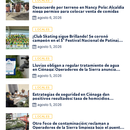
LOCALES
Desacuerdo por terreno en Nancy Polo: Alcaldía
niega permiso para colocar venta de comidas
agosto 6, 2026
LOCALES
¡Club Skating sigue Brillando! Se coronó
campeón en el 5° Festival Nacional de Patinaje
«Soledad sobre Ruedas»
agosto 5, 2026
LOCALES
Lluvias obligan a regular tratamiento de agua
en Ciénaga: Operadores de la Sierra anuncia
baja presión en varios sectores
agosto 5, 2026
LOCALES
Estrategias de seguridad en Ciénaga dan
positivos resultados: tasa de homicidios
disminuyó un 58% en 2026
agosto 5, 2026
LOCALES
Otro foco de contaminación: reclaman a
Operadores de la Sierra limpieza bajo el puente