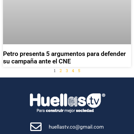
Petro presenta 5 argumentos para defender
su campaña ante el CNE
1
2
3
4
5
huellastv.co@gmail.com