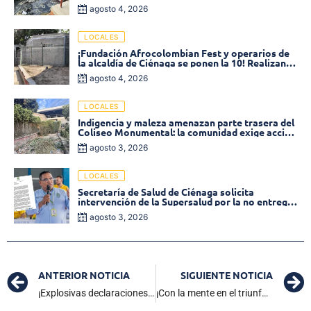
de la calle 19 con carrera 11
agosto 4, 2026
LOCALES
¡Fundación Afrocolombian Fest y operarios de
la alcaldía de Ciénaga se ponen la 10! Realizan
limpieza de la parte posterior del Coliseo
agosto 4, 2026
Monumental
LOCALES
Indigencia y maleza amenazan parte trasera del
Coliseo Monumental: la comunidad exige acción
inmediata!
agosto 3, 2026
LOCALES
Secretaría de Salud de Ciénaga solicita
intervención de la Supersalud por la no entrega
de medicamentos en las EPS
agosto 3, 2026
ANTERIOR NOTICIA
SIGUIENTE NOTICIA
¡Explosivas declaraciones! Ingrid Aguirre revive denuncia por acoso sexual y corrupción contra presidente del CNE
¡Con la mente en el triunfo! Colombia lista para enfrentar a Chile