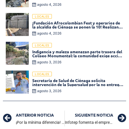
de la calle 19 con carrera 11
agosto 4, 2026
LOCALES
¡Fundación Afrocolombian Fest y operarios de
la alcaldía de Ciénaga se ponen la 10! Realizan
limpieza de la parte posterior del Coliseo
agosto 4, 2026
Monumental
LOCALES
Indigencia y maleza amenazan parte trasera del
Coliseo Monumental: la comunidad exige acción
inmediata!
agosto 3, 2026
LOCALES
Secretaría de Salud de Ciénaga solicita
intervención de la Supersalud por la no entrega
de medicamentos en las EPS
agosto 3, 2026
ANTERIOR NOTICIA
SIGUIENTE NOTICIA
¡Por la mínima diferencia! Unión Magdalena derrotó al Cúcuta en el Sierra Nevada
Infotep fomenta el emprendimiento y liderazgo juvenil en Ciénaga