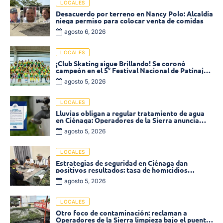
LOCALES
Desacuerdo por terreno en Nancy Polo: Alcaldía
niega permiso para colocar venta de comidas
agosto 6, 2026
LOCALES
¡Club Skating sigue Brillando! Se coronó
campeón en el 5° Festival Nacional de Patinaje
«Soledad sobre Ruedas»
agosto 5, 2026
LOCALES
Lluvias obligan a regular tratamiento de agua
en Ciénaga: Operadores de la Sierra anuncia
baja presión en varios sectores
agosto 5, 2026
LOCALES
Estrategias de seguridad en Ciénaga dan
positivos resultados: tasa de homicidios
disminuyó un 58% en 2026
agosto 5, 2026
LOCALES
Otro foco de contaminación: reclaman a
Operadores de la Sierra limpieza bajo el puente