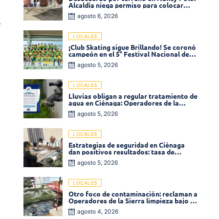
Alcaldía niega permiso para colocar
venta de comidas
agosto 6, 2026
r
LOCALES
¡Club Skating sigue Brillando! Se coronó
campeón en el 5° Festival Nacional de
Patinaje «Soledad sobre Ruedas»
agosto 5, 2026
LOCALES
Lluvias obligan a regular tratamiento de
agua en Ciénaga: Operadores de la
Sierra anuncia baja presión en varios
agosto 5, 2026
sectores
LOCALES
Estrategias de seguridad en Ciénaga
dan positivos resultados: tasa de
homicidios disminuyó un 58% en 2026
agosto 5, 2026
LOCALES
Otro foco de contaminación: reclaman a
Operadores de la Sierra limpieza bajo el
puente de la calle 19 con carrera 11
agosto 4, 2026