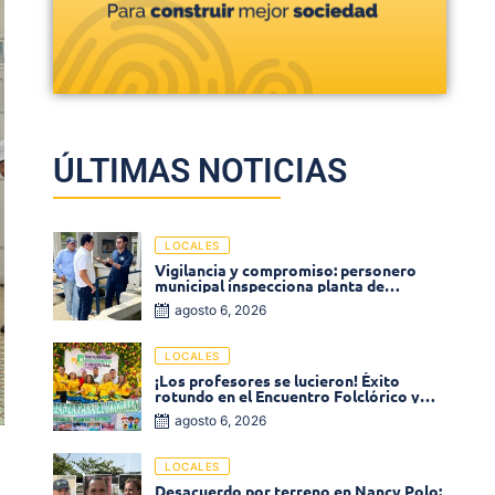
ÚLTIMAS NOTICIAS
LOCALES
Vigilancia y compromiso: personero
municipal inspecciona planta de
tratamiento de agua
agosto 6, 2026
LOCALES
¡Los profesores se lucieron! Éxito
rotundo en el Encuentro Folclórico y
Cultural del Magisterio 2026 en Ciénaga
agosto 6, 2026
LOCALES
Desacuerdo por terreno en Nancy Polo: