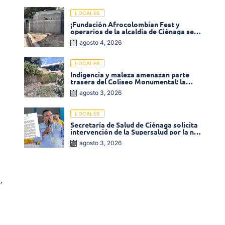
LOCALES
¡Fundación Afrocolombian Fest y
operarios de la alcaldía de Ciénaga se
ponen la 10! Realizan limpieza de la
agosto 4, 2026
parte posterior del Coliseo
Monumental
LOCALES
Indigencia y maleza amenazan parte
trasera del Coliseo Monumental: la
comunidad exige acción inmediata!
agosto 3, 2026
LOCALES
Secretaría de Salud de Ciénaga solicita
intervención de la Supersalud por la no
entrega de medicamentos en las EPS
agosto 3, 2026
,