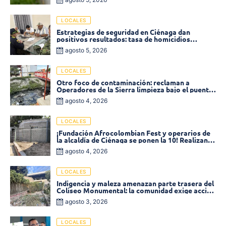
LOCALES
Estrategias de seguridad en Ciénaga dan
positivos resultados: tasa de homicidios
disminuyó un 58% en 2026
agosto 5, 2026
LOCALES
Otro foco de contaminación: reclaman a
Operadores de la Sierra limpieza bajo el puente
de la calle 19 con carrera 11
agosto 4, 2026
LOCALES
¡Fundación Afrocolombian Fest y operarios de
la alcaldía de Ciénaga se ponen la 10! Realizan
limpieza de la parte posterior del Coliseo
agosto 4, 2026
Monumental
LOCALES
Indigencia y maleza amenazan parte trasera del
Coliseo Monumental: la comunidad exige acción
inmediata!
agosto 3, 2026
LOCALES