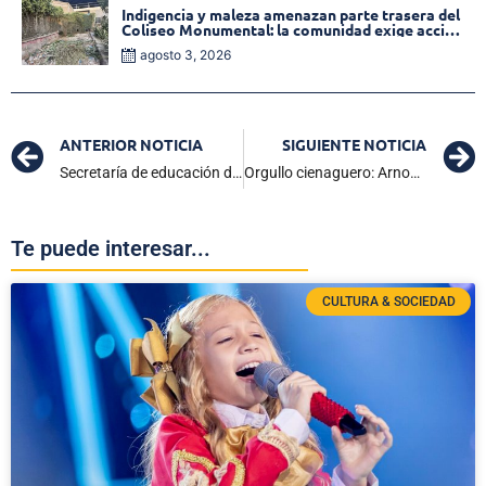
Indigencia y maleza amenazan parte trasera del
Coliseo Monumental: la comunidad exige acción
inmediata!
agosto 3, 2026
ANTERIOR NOTICIA
SIGUIENTE NOTICIA
Secretaría de educación de Ciénaga avanza en el diálogo para el Programa de Alimentación Indígena Propio (PAIP) 2024
Orgullo cienaguero: Arnovis Dalmero aseguró su cupo a los Juegos Olímpicos de París 2024
Te puede interesar...
CULTURA & SOCIEDAD