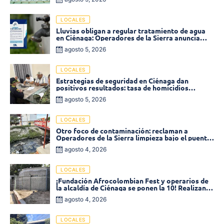
LOCALES
Lluvias obligan a regular tratamiento de agua
en Ciénaga: Operadores de la Sierra anuncia
baja presión en varios sectores
agosto 5, 2026
LOCALES
Estrategias de seguridad en Ciénaga dan
positivos resultados: tasa de homicidios
disminuyó un 58% en 2026
agosto 5, 2026
LOCALES
Otro foco de contaminación: reclaman a
Operadores de la Sierra limpieza bajo el puente
de la calle 19 con carrera 11
agosto 4, 2026
LOCALES
¡Fundación Afrocolombian Fest y operarios de
la alcaldía de Ciénaga se ponen la 10! Realizan
limpieza de la parte posterior del Coliseo
agosto 4, 2026
Monumental
LOCALES