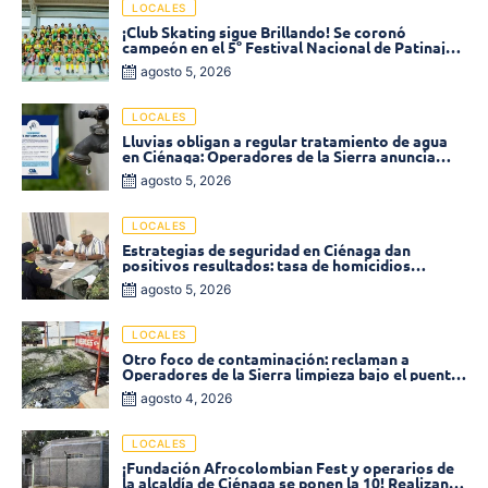
LOCALES
¡Club Skating sigue Brillando! Se coronó
campeón en el 5° Festival Nacional de Patinaje
«Soledad sobre Ruedas»
agosto 5, 2026
LOCALES
Lluvias obligan a regular tratamiento de agua
en Ciénaga: Operadores de la Sierra anuncia
baja presión en varios sectores
agosto 5, 2026
LOCALES
Estrategias de seguridad en Ciénaga dan
positivos resultados: tasa de homicidios
disminuyó un 58% en 2026
agosto 5, 2026
LOCALES
Otro foco de contaminación: reclaman a
Operadores de la Sierra limpieza bajo el puente
de la calle 19 con carrera 11
agosto 4, 2026
LOCALES
¡Fundación Afrocolombian Fest y operarios de
la alcaldía de Ciénaga se ponen la 10! Realizan