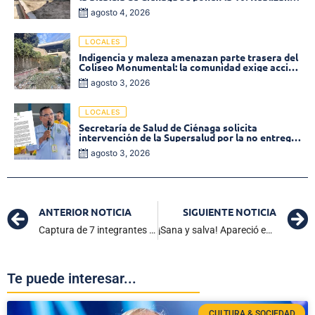
limpieza de la parte posterior del Coliseo
agosto 4, 2026
Monumental
LOCALES
Indigencia y maleza amenazan parte trasera del
Coliseo Monumental: la comunidad exige acción
inmediata!
agosto 3, 2026
LOCALES
Secretaría de Salud de Ciénaga solicita
intervención de la Supersalud por la no entrega
de medicamentos en las EPS
agosto 3, 2026
ANTERIOR NOTICIA
SIGUIENTE NOTICIA
Captura de 7 integrantes del Clan del Golfo: Importante golpe al crimen en la Sierra Nevada
¡Sana y salva! Apareció en Río Frío Dairis Paola
Te puede interesar...
CULTURA & SOCIEDAD