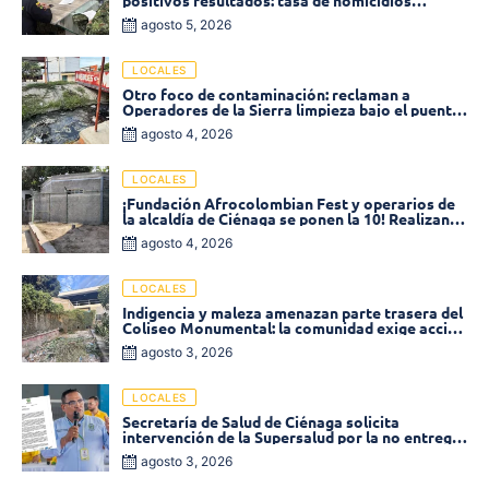
positivos resultados: tasa de homicidios
disminuyó un 58% en 2026
agosto 5, 2026
LOCALES
Otro foco de contaminación: reclaman a
Operadores de la Sierra limpieza bajo el puente
de la calle 19 con carrera 11
agosto 4, 2026
LOCALES
¡Fundación Afrocolombian Fest y operarios de
la alcaldía de Ciénaga se ponen la 10! Realizan
limpieza de la parte posterior del Coliseo
agosto 4, 2026
Monumental
LOCALES
Indigencia y maleza amenazan parte trasera del
Coliseo Monumental: la comunidad exige acción
inmediata!
agosto 3, 2026
LOCALES
Secretaría de Salud de Ciénaga solicita
intervención de la Supersalud por la no entrega
de medicamentos en las EPS
agosto 3, 2026