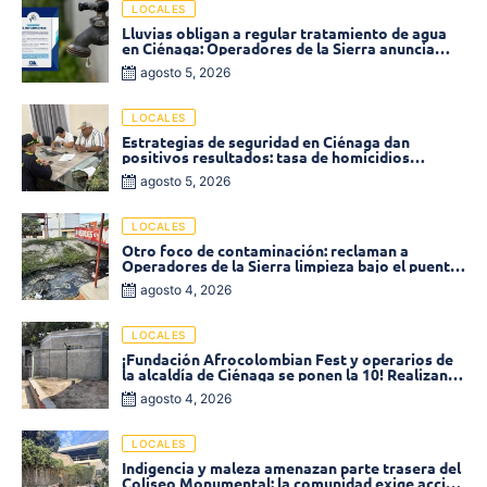
LOCALES
Lluvias obligan a regular tratamiento de agua
en Ciénaga: Operadores de la Sierra anuncia
baja presión en varios sectores
agosto 5, 2026
LOCALES
Estrategias de seguridad en Ciénaga dan
positivos resultados: tasa de homicidios
disminuyó un 58% en 2026
agosto 5, 2026
LOCALES
Otro foco de contaminación: reclaman a
Operadores de la Sierra limpieza bajo el puente
de la calle 19 con carrera 11
agosto 4, 2026
LOCALES
¡Fundación Afrocolombian Fest y operarios de
la alcaldía de Ciénaga se ponen la 10! Realizan
limpieza de la parte posterior del Coliseo
agosto 4, 2026
Monumental
LOCALES
Indigencia y maleza amenazan parte trasera del
Coliseo Monumental: la comunidad exige acción