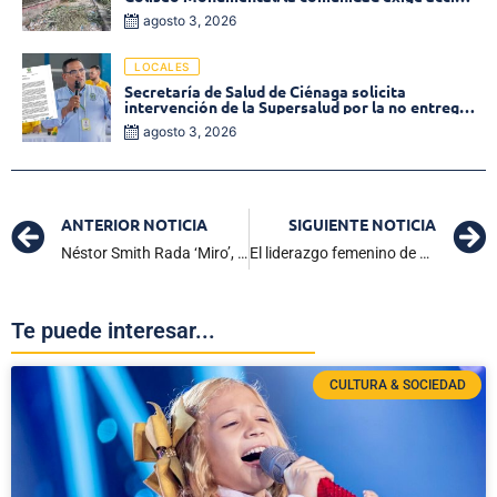
inmediata!
agosto 3, 2026
LOCALES
Secretaría de Salud de Ciénaga solicita
intervención de la Supersalud por la no entrega
de medicamentos en las EPS
agosto 3, 2026
ANTERIOR NOTICIA
SIGUIENTE NOTICIA
Néstor Smith Rada ‘Miro’, fue el hombre asesinado a bala en el barrio La Floresta en Ciénaga
El liderazgo femenino de Ciénaga se fortalece en Infotep
Te puede interesar...
CULTURA & SOCIEDAD