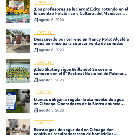
LOCALES
¡Los profesores se lucieron! Éxito rotundo en el
Encuentro Folclórico y Cultural del Magisterio
2026 en Ciénaga
agosto 6, 2026
LOCALES
Desacuerdo por terreno en Nancy Polo: Alcaldía
niega permiso para colocar venta de comidas
agosto 6, 2026
LOCALES
¡Club Skating sigue Brillando! Se coronó
campeón en el 5° Festival Nacional de Patinaje
«Soledad sobre Ruedas»
agosto 5, 2026
LOCALES
Lluvias obligan a regular tratamiento de agua
en Ciénaga: Operadores de la Sierra anuncia
baja presión en varios sectores
agosto 5, 2026
LOCALES
Estrategias de seguridad en Ciénaga dan
positivos resultados: tasa de homicidios