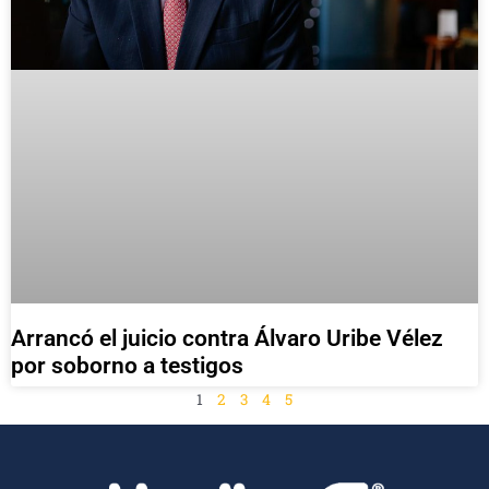
Arrancó el juicio contra Álvaro Uribe Vélez
por soborno a testigos
1
2
3
4
5