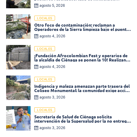
disminuyó un 58% en 2026
agosto 5, 2026
LOCALES
Otro foco de contaminación: reclaman a
Operadores de la Sierra limpieza bajo el puente
de la calle 19 con carrera 11
agosto 4, 2026
LOCALES
¡Fundación Afrocolombian Fest y operarios de
la alcaldía de Ciénaga se ponen la 10! Realizan
limpieza de la parte posterior del Coliseo
agosto 4, 2026
Monumental
LOCALES
Indigencia y maleza amenazan parte trasera del
Coliseo Monumental: la comunidad exige acción
inmediata!
agosto 3, 2026
LOCALES
Secretaría de Salud de Ciénaga solicita
intervención de la Supersalud por la no entrega
de medicamentos en las EPS
agosto 3, 2026