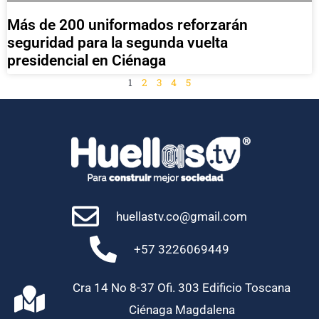
Más de 200 uniformados reforzarán
seguridad para la segunda vuelta
presidencial en Ciénaga
1
2
3
4
5
huellastv.co@gmail.com
+57 3226069449
Cra 14 No 8-37 Ofi. 303 Edificio Toscana
Ciénaga Magdalena