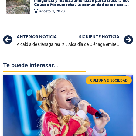
Indigencia y maleza amenazan parte trasera del
Coliseo Monumental: la comunidad exige acción
inmediata!
agosto 3, 2026
ANTERIOR NOTICIA
SIGUIENTE NOTICIA
Alcaldía de Ciénaga realizará jornada de Acción Comunitaria en el Parque de la Juventud
Alcaldía de Ciénaga emite alerta por crecientes súbitas en ríos de la Sierra Nevada y recomienda precauciones
Te puede interesar...
CULTURA & SOCIEDAD