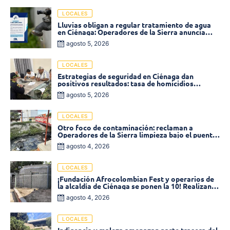
LOCALES
Lluvias obligan a regular tratamiento de agua
en Ciénaga: Operadores de la Sierra anuncia
baja presión en varios sectores
agosto 5, 2026
LOCALES
Estrategias de seguridad en Ciénaga dan
positivos resultados: tasa de homicidios
disminuyó un 58% en 2026
agosto 5, 2026
LOCALES
Otro foco de contaminación: reclaman a
Operadores de la Sierra limpieza bajo el puente
de la calle 19 con carrera 11
agosto 4, 2026
LOCALES
¡Fundación Afrocolombian Fest y operarios de
la alcaldía de Ciénaga se ponen la 10! Realizan
limpieza de la parte posterior del Coliseo
agosto 4, 2026
Monumental
LOCALES