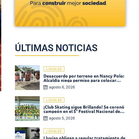
ÚLTIMAS NOTICIAS
LOCALES
Desacuerdo por terreno en Nancy Polo:
Alcaldía niega permiso para colocar
venta de comidas
agosto 6, 2026
LOCALES
¡Club Skating sigue Brillando! Se coronó
campeón en el 5° Festival Nacional de
Patinaje «Soledad sobre Ruedas»
agosto 5, 2026
LOCALES
Lluvias obligan a regular tratamiento de