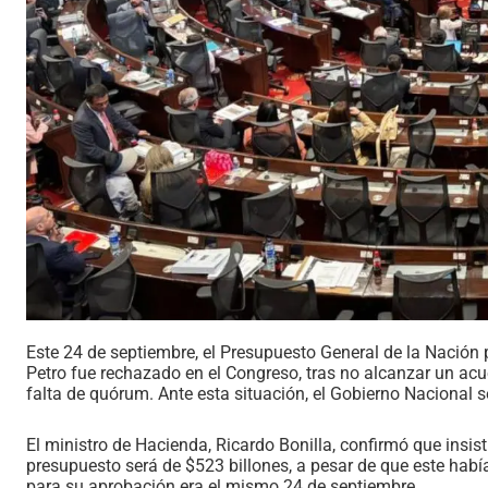
Este 24 de septiembre, el Presupuesto General de la Nación
Petro fue rechazado en el Congreso, tras no alcanzar un ac
falta de quórum. Ante esta situación, el Gobierno Nacional 
El ministro de Hacienda, Ricardo Bonilla, confirmó que insis
presupuesto será de $523 billones, a pesar de que este habí
para su aprobación era el mismo 24 de septiembre.