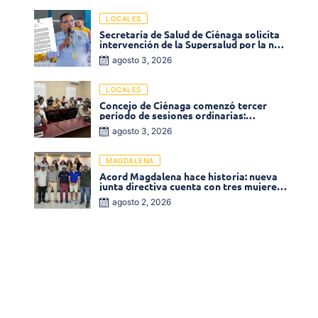
LOCALES
Secretaría de Salud de Ciénaga solicita
intervención de la Supersalud por la no
entrega de medicamentos en las EPS
agosto 3, 2026
LOCALES
Concejo de Ciénaga comenzó tercer
período de sesiones ordinarias:
Operadores de la Sierra tema central de
agosto 3, 2026
la plenaria
MAGDALENA
Acord Magdalena hace historia: nueva
junta directiva cuenta con tres mujeres
y una en el Órgano de Control
agosto 2, 2026