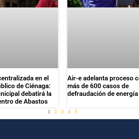
entralizada en el
Air-e adelanta proceso c
blico de Ciénaga:
más de 600 casos de
icipal debatirá la
defraudación de energía
Centro de Abastos
1
2
3
4
5