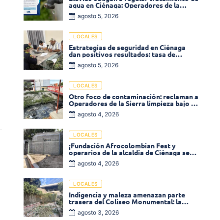
agua en Ciénaga: Operadores de la
Sierra anuncia baja presión en varios
agosto 5, 2026
sectores
LOCALES
Estrategias de seguridad en Ciénaga
dan positivos resultados: tasa de
homicidios disminuyó un 58% en 2026
agosto 5, 2026
LOCALES
Otro foco de contaminación: reclaman a
Operadores de la Sierra limpieza bajo el
puente de la calle 19 con carrera 11
agosto 4, 2026
LOCALES
¡Fundación Afrocolombian Fest y
operarios de la alcaldía de Ciénaga se
ponen la 10! Realizan limpieza de la
agosto 4, 2026
parte posterior del Coliseo
Monumental
LOCALES
Indigencia y maleza amenazan parte
trasera del Coliseo Monumental: la
comunidad exige acción inmediata!
agosto 3, 2026