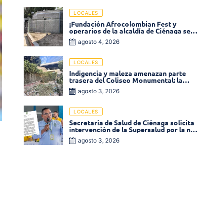
LOCALES
¡Fundación Afrocolombian Fest y
operarios de la alcaldía de Ciénaga se
ponen la 10! Realizan limpieza de la
agosto 4, 2026
parte posterior del Coliseo
Monumental
LOCALES
Indigencia y maleza amenazan parte
trasera del Coliseo Monumental: la
comunidad exige acción inmediata!
agosto 3, 2026
LOCALES
Secretaría de Salud de Ciénaga solicita
intervención de la Supersalud por la no
entrega de medicamentos en las EPS
agosto 3, 2026