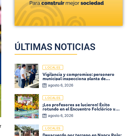
ÚLTIMAS NOTICIAS
LOCALES
Vigilancia y compromiso: personero
municipal inspecciona planta de
tratamiento de agua
agosto 6, 2026
LOCALES
¡Los profesores se lucieron! Éxito
rotundo en el Encuentro Folclórico y
Cultural del Magisterio 2026 en Ciénaga
agosto 6, 2026
r
LOCALES
a
Desacuerdo por terreno en Nancy Polo: