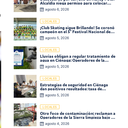
Alcaldía niega permiso para colocar
venta de comidas
agosto 6, 2026
n
LOCALES
¡Club Skating sigue Brillando! Se coronó
campeón en el 5° Festival Nacional de
Patinaje «Soledad sobre Ruedas»
agosto 5, 2026
LOCALES
Lluvias obligan a regular tratamiento de
agua en Ciénaga: Operadores de la
Sierra anuncia baja presión en varios
agosto 5, 2026
sectores
LOCALES
Estrategias de seguridad en Ciénaga
dan positivos resultados: tasa de
homicidios disminuyó un 58% en 2026
agosto 5, 2026
LOCALES
Otro foco de contaminación: reclaman a
Operadores de la Sierra limpieza bajo el
puente de la calle 19 con carrera 11
agosto 4, 2026