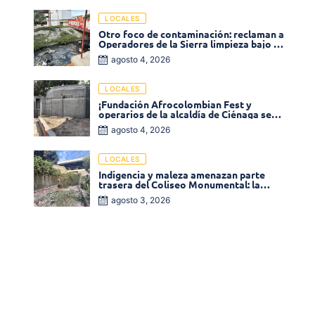
LOCALES
Otro foco de contaminación: reclaman a
Operadores de la Sierra limpieza bajo el
puente de la calle 19 con carrera 11
agosto 4, 2026
LOCALES
¡Fundación Afrocolombian Fest y
operarios de la alcaldía de Ciénaga se
ponen la 10! Realizan limpieza de la
agosto 4, 2026
parte posterior del Coliseo
Monumental
LOCALES
Indigencia y maleza amenazan parte
trasera del Coliseo Monumental: la
comunidad exige acción inmediata!
agosto 3, 2026