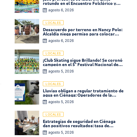
rotundo en el Encuentro Folclórico y
Cultural del Magisterio 2026 en Ciénaga
agosto 6, 2026
LOCALES
Desacuerdo por terreno en Nancy Polo:
Alcaldía niega permiso para colocar
venta de comidas
agosto 6, 2026
LOCALES
¡Club Skating sigue Brillando! Se coronó
campeón en el 5° Festival Nacional de
Patinaje «Soledad sobre Ruedas»
agosto 5, 2026
LOCALES
Lluvias obligan a regular tratamiento de
agua en Ciénaga: Operadores de la
Sierra anuncia baja presión en varios
agosto 5, 2026
sectores
LOCALES
Estrategias de seguridad en Ciénaga
dan positivos resultados: tasa de
homicidios disminuyó un 58% en 2026
agosto 5, 2026