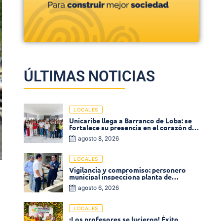
ÚLTIMAS NOTICIAS
LOCALES
Unicaribe llega a Barranco de Loba: se
fortalece su presencia en el corazón del
departamento de Bolívar
agosto 8, 2026
LOCALES
Vigilancia y compromiso: personero
municipal inspecciona planta de
tratamiento de agua
agosto 6, 2026
LOCALES
¡Los profesores se lucieron! Éxito