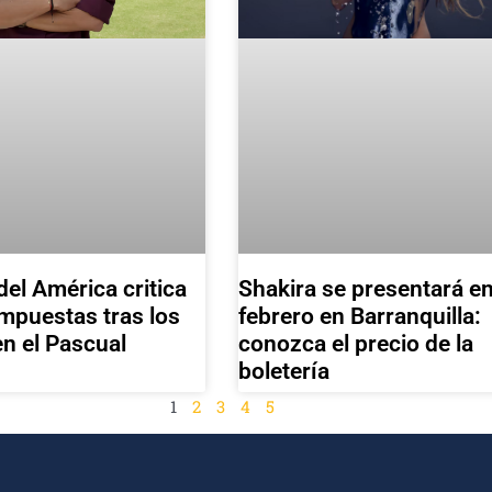
del América critica
Shakira se presentará e
mpuestas tras los
febrero en Barranquilla:
n el Pascual
conozca el precio de la
boletería
1
2
3
4
5