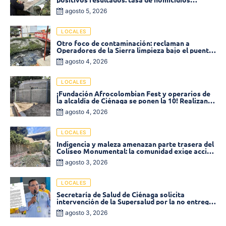
disminuyó un 58% en 2026
agosto 5, 2026
LOCALES
Otro foco de contaminación: reclaman a
Operadores de la Sierra limpieza bajo el puente
de la calle 19 con carrera 11
agosto 4, 2026
LOCALES
¡Fundación Afrocolombian Fest y operarios de
la alcaldía de Ciénaga se ponen la 10! Realizan
limpieza de la parte posterior del Coliseo
agosto 4, 2026
Monumental
LOCALES
Indigencia y maleza amenazan parte trasera del
Coliseo Monumental: la comunidad exige acción
inmediata!
agosto 3, 2026
LOCALES
Secretaría de Salud de Ciénaga solicita
intervención de la Supersalud por la no entrega
de medicamentos en las EPS
agosto 3, 2026