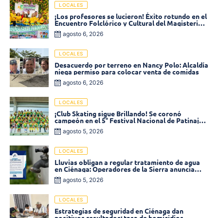
LOCALES
¡Los profesores se lucieron! Éxito rotundo en el
Encuentro Folclórico y Cultural del Magisterio
2026 en Ciénaga
agosto 6, 2026
LOCALES
Desacuerdo por terreno en Nancy Polo: Alcaldía
niega permiso para colocar venta de comidas
agosto 6, 2026
LOCALES
¡Club Skating sigue Brillando! Se coronó
campeón en el 5° Festival Nacional de Patinaje
«Soledad sobre Ruedas»
agosto 5, 2026
LOCALES
Lluvias obligan a regular tratamiento de agua
en Ciénaga: Operadores de la Sierra anuncia
baja presión en varios sectores
agosto 5, 2026
LOCALES
Estrategias de seguridad en Ciénaga dan
positivos resultados: tasa de homicidios