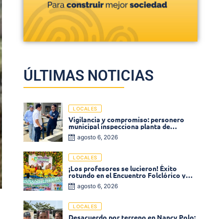
ÚLTIMAS NOTICIAS
LOCALES
Vigilancia y compromiso: personero
municipal inspecciona planta de
tratamiento de agua
agosto 6, 2026
LOCALES
¡Los profesores se lucieron! Éxito
rotundo en el Encuentro Folclórico y
Cultural del Magisterio 2026 en Ciénaga
agosto 6, 2026
LOCALES
Desacuerdo por terreno en Nancy Polo: