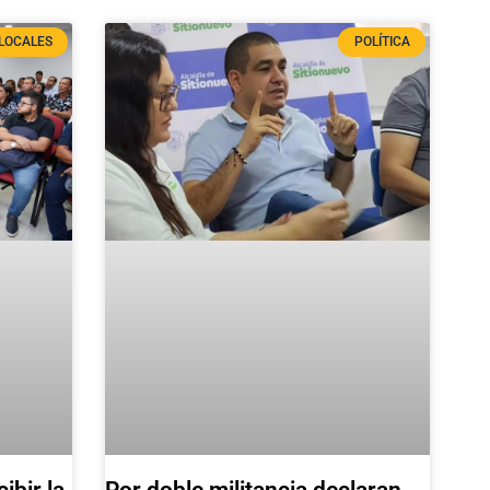
LOCALES
POLÍTICA
Por doble militancia declaran
ibir la