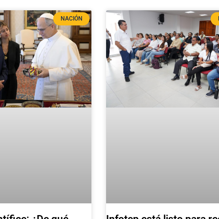
NACIÓN
Infotep está listo para rec
ntífice: ¿De qué