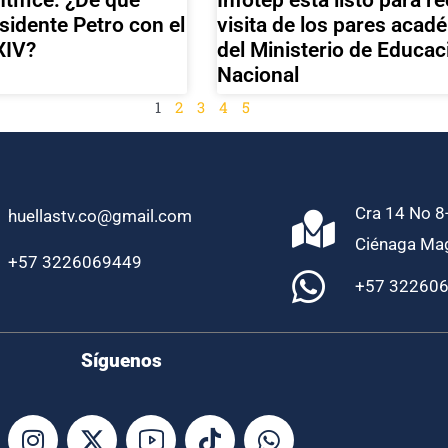
visita de los pares acad
esidente Petro con el
del Ministerio de Educac
XIV?
Nacional
1
2
3
4
5
Cra 14 No 8-
huellastv.co@gmail.com
Ciénaga Ma
+57 3226069449
+57 32260
Síguenos