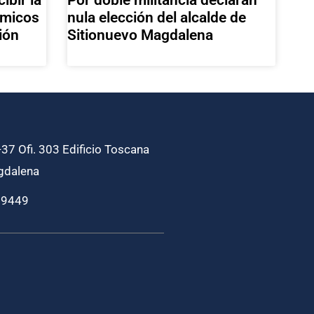
nula elección del alcalde de
émicos
Sitionuevo Magdalena
ión
37 Ofi. 303 Edificio Toscana
gdalena
69449