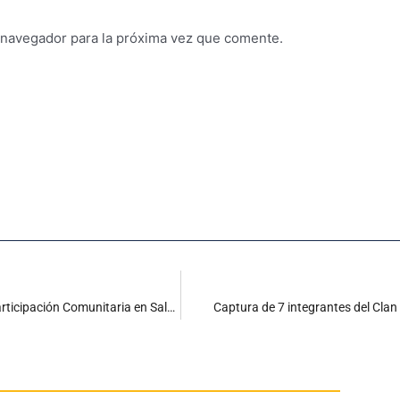
 navegador para la próxima vez que comente.
La Secretaría de Salud de Ciénaga realizó el primer Comité de Participación Comunitaria en Salud (COPACO)
Captura de 7 integrantes del Clan 