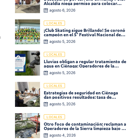
Alcaldía niega permiso para colocar
venta de comidas
agosto 6, 2026
LOCALES
¡Club Skating sigue Brillando! Se coronó
campeón en el 5° Festival Nacional de
n
Patinaje «Soledad sobre Ruedas»
agosto 5, 2026
LOCALES
Lluvias obligan a regular tratamiento de
agua en Ciénaga: Operadores de la
Sierra anuncia baja presión en varios
agosto 5, 2026
sectores
LOCALES
Estrategias de seguridad en Ciénaga
dan positivos resultados: tasa de
homicidios disminuyó un 58% en 2026
agosto 5, 2026
LOCALES
Otro foco de contaminación: reclaman a
Operadores de la Sierra limpieza bajo el
puente de la calle 19 con carrera 11
agosto 4, 2026