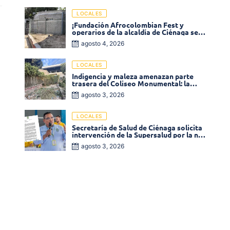
LOCALES
¡Fundación Afrocolombian Fest y
operarios de la alcaldía de Ciénaga se
ponen la 10! Realizan limpieza de la
agosto 4, 2026
parte posterior del Coliseo
Monumental
LOCALES
Indigencia y maleza amenazan parte
trasera del Coliseo Monumental: la
comunidad exige acción inmediata!
agosto 3, 2026
LOCALES
Secretaría de Salud de Ciénaga solicita
intervención de la Supersalud por la no
entrega de medicamentos en las EPS
agosto 3, 2026