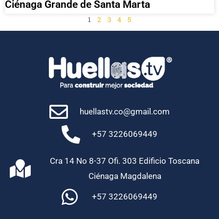
Ciénaga Grande de Santa Marta
1
2
3
4
5
huellastv.co@gmail.com
+57 3226069449
Cra 14 No 8-37 Ofi. 303 Edificio Toscana
Ciénaga Magdalena
+57 3226069449