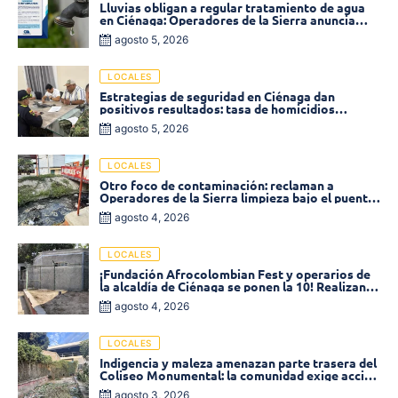
Lluvias obligan a regular tratamiento de agua
en Ciénaga: Operadores de la Sierra anuncia
baja presión en varios sectores
agosto 5, 2026
LOCALES
Estrategias de seguridad en Ciénaga dan
positivos resultados: tasa de homicidios
disminuyó un 58% en 2026
agosto 5, 2026
LOCALES
Otro foco de contaminación: reclaman a
Operadores de la Sierra limpieza bajo el puente
de la calle 19 con carrera 11
agosto 4, 2026
LOCALES
¡Fundación Afrocolombian Fest y operarios de
la alcaldía de Ciénaga se ponen la 10! Realizan
limpieza de la parte posterior del Coliseo
agosto 4, 2026
Monumental
LOCALES
Indigencia y maleza amenazan parte trasera del
Coliseo Monumental: la comunidad exige acción
inmediata!
agosto 3, 2026