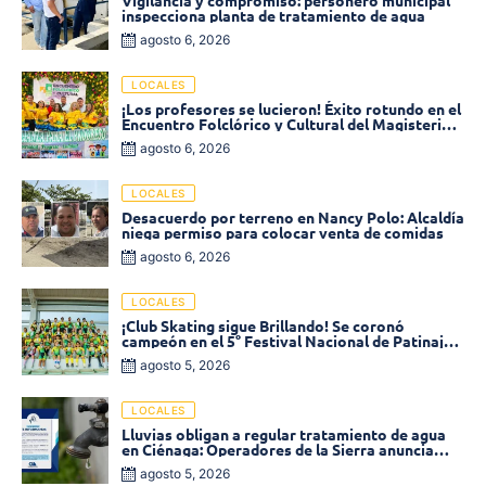
Vigilancia y compromiso: personero municipal
inspecciona planta de tratamiento de agua
agosto 6, 2026
LOCALES
¡Los profesores se lucieron! Éxito rotundo en el
Encuentro Folclórico y Cultural del Magisterio
2026 en Ciénaga
agosto 6, 2026
LOCALES
Desacuerdo por terreno en Nancy Polo: Alcaldía
niega permiso para colocar venta de comidas
agosto 6, 2026
LOCALES
¡Club Skating sigue Brillando! Se coronó
campeón en el 5° Festival Nacional de Patinaje
«Soledad sobre Ruedas»
agosto 5, 2026
LOCALES
Lluvias obligan a regular tratamiento de agua
en Ciénaga: Operadores de la Sierra anuncia
baja presión en varios sectores
agosto 5, 2026