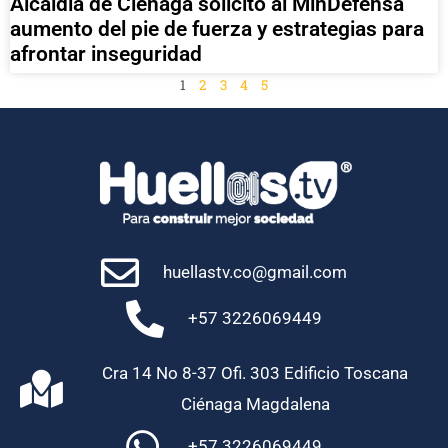
Alcaldia de Ciénaga solicitó al MinDefensa
aumento del pie de fuerza y estrategias para
afrontar inseguridad
1
2
3
4
5
huellastv.co@gmail.com
+57 3226069449
Cra 14 No 8-37 Ofi. 303 Edificio Toscana
Ciénaga Magdalena
+57 3226069449