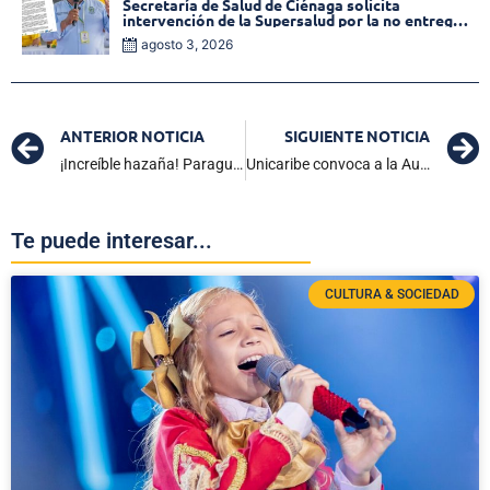
Secretaría de Salud de Ciénaga solicita
intervención de la Supersalud por la no entrega
de medicamentos en las EPS
agosto 3, 2026
ANTERIOR NOTICIA
SIGUIENTE NOTICIA
¡Increíble hazaña! Paraguay desata la locura al eliminar a Alemania en una emocionante tanda de penales
Unicaribe convoca a la Audiencia Pública de Rendición de Cuentas
Te puede interesar...
CULTURA & SOCIEDAD