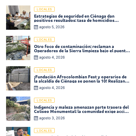
LOCALES
Estrategias de seguridad en Ciénaga dan
positivos resultados: tasa de homicidios
disminuyó un 58% en 2026
agosto 5, 2026
LOCALES
Otro foco de contaminación: reclaman a
Operadores de la Sierra limpieza bajo el puente
de la calle 19 con carrera 11
agosto 4, 2026
LOCALES
¡Fundación Afrocolombian Fest y operarios de
la alcaldía de Ciénaga se ponen la 10! Realizan
limpieza de la parte posterior del Coliseo
agosto 4, 2026
Monumental
LOCALES
Indigencia y maleza amenazan parte trasera del
Coliseo Monumental: la comunidad exige acción
inmediata!
agosto 3, 2026
LOCALES