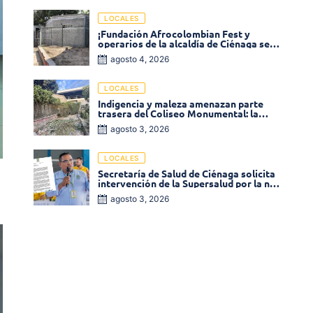
LOCALES
¡Fundación Afrocolombian Fest y
operarios de la alcaldía de Ciénaga se
ponen la 10! Realizan limpieza de la
agosto 4, 2026
parte posterior del Coliseo
Monumental
LOCALES
Indigencia y maleza amenazan parte
trasera del Coliseo Monumental: la
comunidad exige acción inmediata!
agosto 3, 2026
LOCALES
Secretaría de Salud de Ciénaga solicita
intervención de la Supersalud por la no
entrega de medicamentos en las EPS
agosto 3, 2026