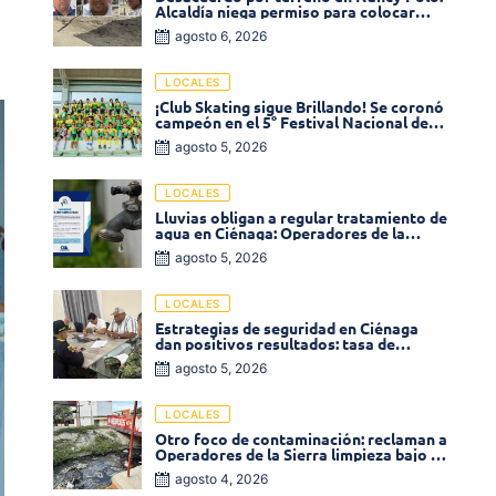
Alcaldía niega permiso para colocar
venta de comidas
agosto 6, 2026
LOCALES
¡Club Skating sigue Brillando! Se coronó
campeón en el 5° Festival Nacional de
Patinaje «Soledad sobre Ruedas»
agosto 5, 2026
LOCALES
Lluvias obligan a regular tratamiento de
agua en Ciénaga: Operadores de la
Sierra anuncia baja presión en varios
agosto 5, 2026
sectores
LOCALES
Estrategias de seguridad en Ciénaga
dan positivos resultados: tasa de
homicidios disminuyó un 58% en 2026
agosto 5, 2026
LOCALES
Otro foco de contaminación: reclaman a
Operadores de la Sierra limpieza bajo el
puente de la calle 19 con carrera 11
agosto 4, 2026