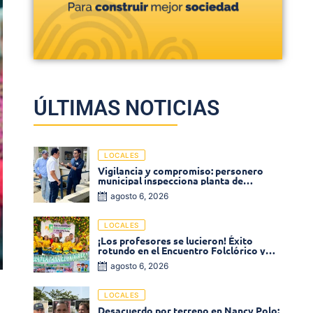
ÚLTIMAS NOTICIAS
LOCALES
Vigilancia y compromiso: personero
municipal inspecciona planta de
tratamiento de agua
agosto 6, 2026
LOCALES
¡Los profesores se lucieron! Éxito
rotundo en el Encuentro Folclórico y
Cultural del Magisterio 2026 en Ciénaga
agosto 6, 2026
LOCALES
Desacuerdo por terreno en Nancy Polo: