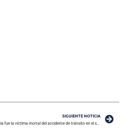
SIGUIENTE NOTICIA
Noche trágica en Ciénaga: Arturo Venecia fue la víctima mortal del accidente de tránsito en el sector del Balconcito