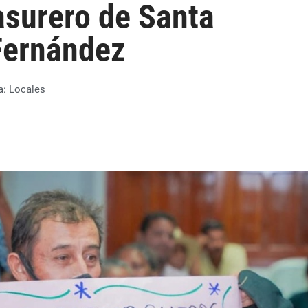
asurero de Santa
 Fernández
a:
Locales