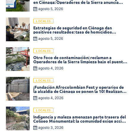
en Ciénaga: Operadores de la Sierra anuncia
baja presión en varios sectores
agosto 5, 2026
LOCALES
Estrategias de seguridad en Ciénaga dan
positivos resultados: tasa de homicidios
disminuyó un 58% en 2026
agosto 5, 2026
LOCALES
Otro foco de contaminación: reclaman a
Operadores de la Sierra limpieza bajo el puente
de la calle 19 con carrera 11
agosto 4, 2026
LOCALES
¡Fundación Afrocolombian Fest y operarios de
la alcaldía de Ciénaga se ponen la 10! Realizan
limpieza de la parte posterior del Coliseo
agosto 4, 2026
Monumental
LOCALES
Indigencia y maleza amenazan parte trasera del
Coliseo Monumental: la comunidad exige acción
inmediata!
agosto 3, 2026