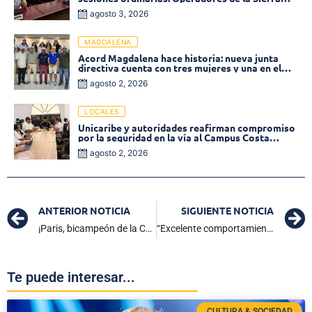
tema central de la plenaria
agosto 3, 2026
MAGDALENA
Acord Magdalena hace historia: nueva junta
directiva cuenta con tres mujeres y una en el
Órgano de Control
agosto 2, 2026
LOCALES
Unicaribe y autoridades reafirman compromiso
por la seguridad en la vía al Campus Costa
Verde
agosto 2, 2026
ANTERIOR NOTICIA
SIGUIENTE NOTICIA
¡Paris, bicampeón de la Champions League! En tanda de penales derrotó al Arsenal 4-3
“Excelente comportamiento de los cienagueros en la primera vuelta de las elecciones presidenciales”: Secretario de Gobierno
Te puede interesar...
CULTURA & SOCIEDAD