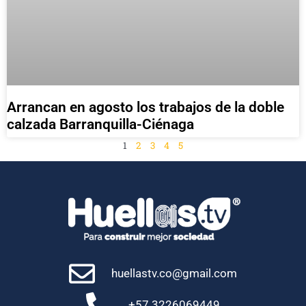
Arrancan en agosto los trabajos de la doble
calzada Barranquilla-Ciénaga
1
2
3
4
5
huellastv.co@gmail.com
+57 3226069449