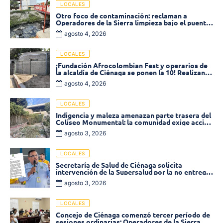
LOCALES
Otro foco de contaminación: reclaman a
Operadores de la Sierra limpieza bajo el puente
de la calle 19 con carrera 11
agosto 4, 2026
LOCALES
¡Fundación Afrocolombian Fest y operarios de
la alcaldía de Ciénaga se ponen la 10! Realizan
limpieza de la parte posterior del Coliseo
agosto 4, 2026
Monumental
LOCALES
Indigencia y maleza amenazan parte trasera del
Coliseo Monumental: la comunidad exige acción
inmediata!
agosto 3, 2026
LOCALES
Secretaría de Salud de Ciénaga solicita
intervención de la Supersalud por la no entrega
de medicamentos en las EPS
agosto 3, 2026
LOCALES
Concejo de Ciénaga comenzó tercer período de
sesiones ordinarias: Operadores de la Sierra