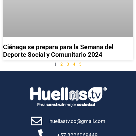
Ciénaga se prepara para la Semana del
Deporte Social y Comunitario 2024
1
2
3
4
5
huellastv.co@gmail.com
+57 3226069449