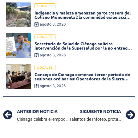
LOCALES
Indigencia y maleza amenazan parte trasera del
Coliseo Monumental: la comunidad exige acción
inmediata!
agosto 3, 2026
LOCALES
Secretaría de Salud de Ciénaga solicita
intervención de la Supersalud por la no entrega
de medicamentos en las EPS
agosto 3, 2026
LOCALES
Concejo de Ciénaga comenzó tercer período de
sesiones ordinarias: Operadores de la Sierra
tema central de la plenaria
agosto 3, 2026
ANTERIOR NOTICIA
SIGUIENTE NOTICIA
Ciénaga celebra el empoderamiento femenino con el Foro Mujeres Exitosas
Talentos de Infotep, protagonistas en la Semana Cultural ‘Green Fest’ 2024