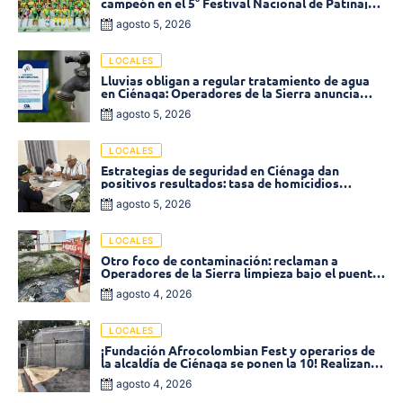
campeón en el 5° Festival Nacional de Patinaje
«Soledad sobre Ruedas»
agosto 5, 2026
LOCALES
Lluvias obligan a regular tratamiento de agua
en Ciénaga: Operadores de la Sierra anuncia
baja presión en varios sectores
agosto 5, 2026
LOCALES
Estrategias de seguridad en Ciénaga dan
positivos resultados: tasa de homicidios
disminuyó un 58% en 2026
agosto 5, 2026
LOCALES
Otro foco de contaminación: reclaman a
Operadores de la Sierra limpieza bajo el puente
de la calle 19 con carrera 11
agosto 4, 2026
LOCALES
¡Fundación Afrocolombian Fest y operarios de
la alcaldía de Ciénaga se ponen la 10! Realizan
limpieza de la parte posterior del Coliseo
agosto 4, 2026
Monumental