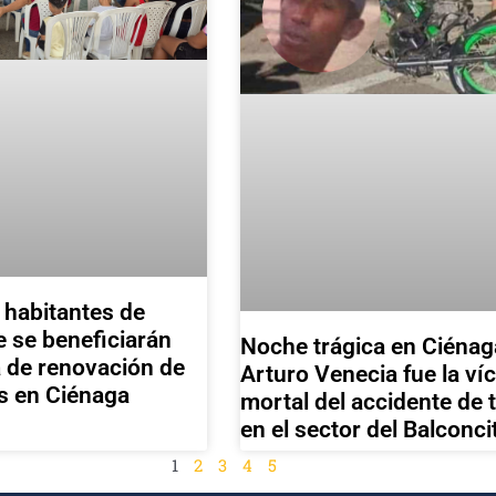
 habitantes de
 se beneficiarán
Noche trágica en Ciénag
 de renovación de
Arturo Venecia fue la ví
 en Ciénaga
mortal del accidente de 
en el sector del Balconci
1
2
3
4
5