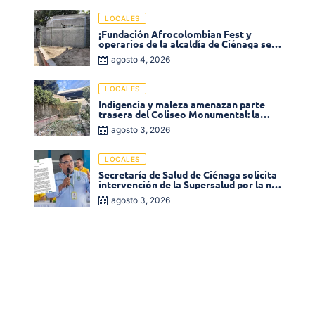
LOCALES
¡Fundación Afrocolombian Fest y
operarios de la alcaldía de Ciénaga se
ponen la 10! Realizan limpieza de la
agosto 4, 2026
parte posterior del Coliseo
Monumental
LOCALES
Indigencia y maleza amenazan parte
trasera del Coliseo Monumental: la
comunidad exige acción inmediata!
agosto 3, 2026
LOCALES
Secretaría de Salud de Ciénaga solicita
intervención de la Supersalud por la no
entrega de medicamentos en las EPS
agosto 3, 2026