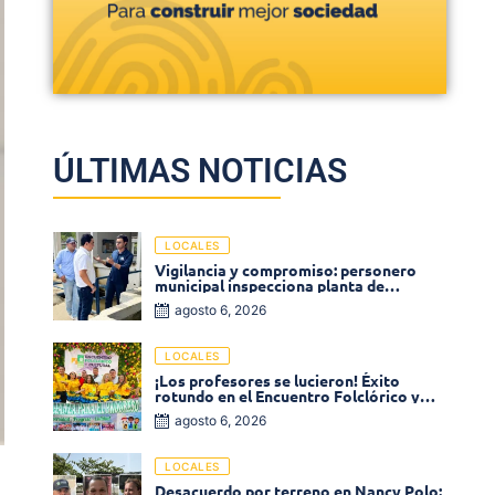
ÚLTIMAS NOTICIAS
LOCALES
Vigilancia y compromiso: personero
municipal inspecciona planta de
tratamiento de agua
agosto 6, 2026
LOCALES
¡Los profesores se lucieron! Éxito
rotundo en el Encuentro Folclórico y
Cultural del Magisterio 2026 en Ciénaga
agosto 6, 2026
LOCALES
Desacuerdo por terreno en Nancy Polo: