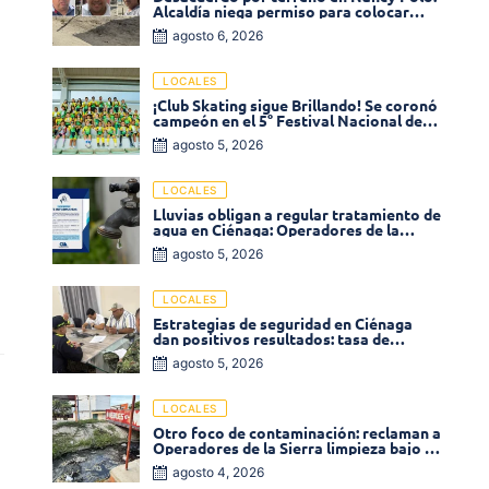
Alcaldía niega permiso para colocar
venta de comidas
agosto 6, 2026
LOCALES
¡Club Skating sigue Brillando! Se coronó
campeón en el 5° Festival Nacional de
Patinaje «Soledad sobre Ruedas»
agosto 5, 2026
LOCALES
Lluvias obligan a regular tratamiento de
agua en Ciénaga: Operadores de la
Sierra anuncia baja presión en varios
agosto 5, 2026
sectores
LOCALES
Estrategias de seguridad en Ciénaga
dan positivos resultados: tasa de
homicidios disminuyó un 58% en 2026
agosto 5, 2026
LOCALES
Otro foco de contaminación: reclaman a
Operadores de la Sierra limpieza bajo el
puente de la calle 19 con carrera 11
agosto 4, 2026