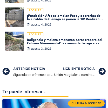
agosto 4, 2026
LOCALES
¡Fundación Afrocolombian Fest y operarios de
la alcaldía de Ciénaga se ponen la 10! Realizan
limpieza de la parte posterior del Coliseo
agosto 4, 2026
Monumental
LOCALES
Indigencia y maleza amenazan parte trasera del
Coliseo Monumental: la comunidad exige acción
inmediata!
agosto 3, 2026
ANTERIOR NOTICIA
SIGUIENTE NOTICIA
Sigue ola de crímenes: asesinan a un hombre en local comercial de Ciénaga
Unión Magdalena camino a la A: Real Cundinamarca su primer reto
Te puede interesar...
CULTURA & SOCIEDAD