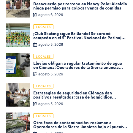
Desacuerdo por terreno en Nancy Polo: Alcaldía
niega permiso para colocar venta de comidas
agosto 6, 2026
LOCALES
¡Club Skating sigue Brillando! Se coronó
campeón en el 5° Festival Nacional de Patinaje
«Soledad sobre Ruedas»
agosto 5, 2026
LOCALES
Lluvias obligan a regular tratamiento de agua
en Ciénaga: Operadores de la Sierra anuncia
baja presión en varios sectores
agosto 5, 2026
LOCALES
Estrategias de seguridad en Ciénaga dan
positivos resultados: tasa de homicidios
disminuyó un 58% en 2026
agosto 5, 2026
LOCALES
Otro foco de contaminación: reclaman a
Operadores de la Sierra limpieza bajo el puente
de la calle 19 con carrera 11