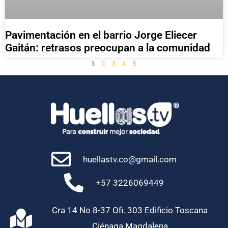
Pavimentación en el barrio Jorge Eliecer
Gaitán: retrasos preocupan a la comunidad
1
2
3
4
5
huellastv.co@gmail.com
+57 3226069449
Cra 14 No 8-37 Ofi. 303 Edificio Toscana
Ciénaga Magdalena