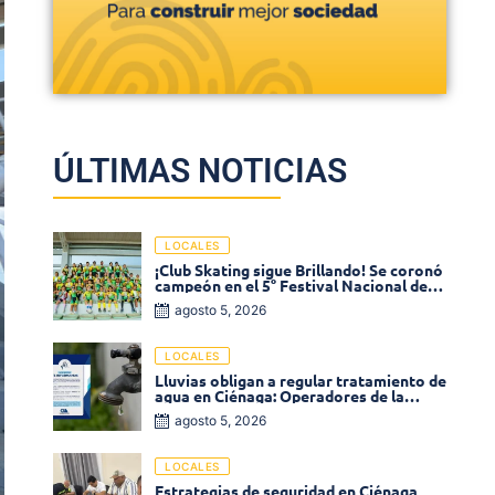
ÚLTIMAS NOTICIAS
LOCALES
¡Club Skating sigue Brillando! Se coronó
campeón en el 5° Festival Nacional de
Patinaje «Soledad sobre Ruedas»
agosto 5, 2026
LOCALES
Lluvias obligan a regular tratamiento de
agua en Ciénaga: Operadores de la
Sierra anuncia baja presión en varios
agosto 5, 2026
sectores
LOCALES
Estrategias de seguridad en Ciénaga