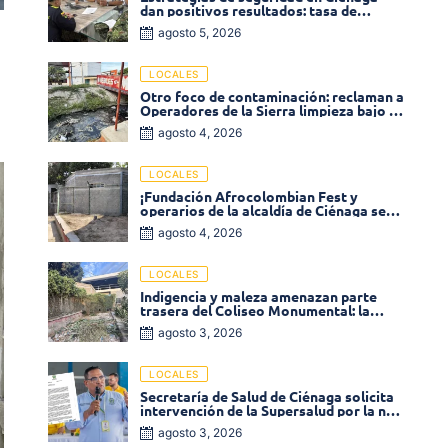
dan positivos resultados: tasa de
homicidios disminuyó un 58% en 2026
agosto 5, 2026
LOCALES
Otro foco de contaminación: reclaman a
Operadores de la Sierra limpieza bajo el
puente de la calle 19 con carrera 11
agosto 4, 2026
LOCALES
¡Fundación Afrocolombian Fest y
operarios de la alcaldía de Ciénaga se
ponen la 10! Realizan limpieza de la
agosto 4, 2026
parte posterior del Coliseo
Monumental
LOCALES
Indigencia y maleza amenazan parte
trasera del Coliseo Monumental: la
comunidad exige acción inmediata!
agosto 3, 2026
LOCALES
Secretaría de Salud de Ciénaga solicita
intervención de la Supersalud por la no
entrega de medicamentos en las EPS
agosto 3, 2026