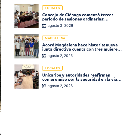
LOCALES
Concejo de Ciénaga comenzó tercer
período de sesiones ordinarias:
Operadores de la Sierra tema central de
agosto 3, 2026
la plenaria
MAGDALENA
Acord Magdalena hace historia: nueva
junta directiva cuenta con tres mujeres
y una en el Órgano de Control
agosto 2, 2026
LOCALES
Unicaribe y autoridades reafirman
compromiso por la seguridad en la vía al
Campus Costa Verde
agosto 2, 2026
a