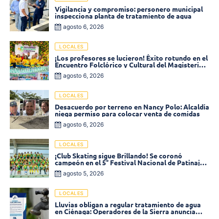
Vigilancia y compromiso: personero municipal
inspecciona planta de tratamiento de agua
agosto 6, 2026
LOCALES
¡Los profesores se lucieron! Éxito rotundo en el
Encuentro Folclórico y Cultural del Magisterio
2026 en Ciénaga
agosto 6, 2026
LOCALES
Desacuerdo por terreno en Nancy Polo: Alcaldía
niega permiso para colocar venta de comidas
agosto 6, 2026
LOCALES
¡Club Skating sigue Brillando! Se coronó
campeón en el 5° Festival Nacional de Patinaje
«Soledad sobre Ruedas»
agosto 5, 2026
LOCALES
Lluvias obligan a regular tratamiento de agua
en Ciénaga: Operadores de la Sierra anuncia
baja presión en varios sectores