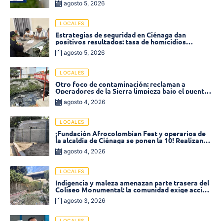
agosto 5, 2026
LOCALES
Estrategias de seguridad en Ciénaga dan
positivos resultados: tasa de homicidios
disminuyó un 58% en 2026
agosto 5, 2026
LOCALES
Otro foco de contaminación: reclaman a
Operadores de la Sierra limpieza bajo el puente
de la calle 19 con carrera 11
agosto 4, 2026
LOCALES
¡Fundación Afrocolombian Fest y operarios de
la alcaldía de Ciénaga se ponen la 10! Realizan
limpieza de la parte posterior del Coliseo
agosto 4, 2026
Monumental
LOCALES
Indigencia y maleza amenazan parte trasera del
Coliseo Monumental: la comunidad exige acción
inmediata!
agosto 3, 2026
LOCALES