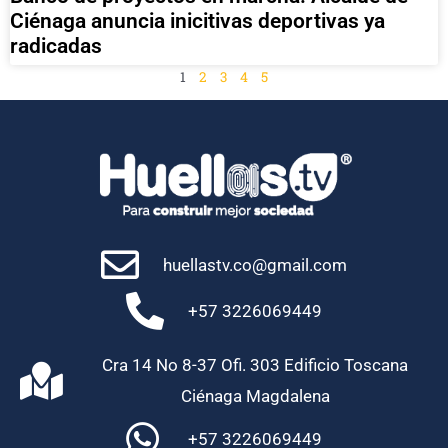
Ciénaga anuncia inicitivas deportivas ya
radicadas
1
2
3
4
5
huellastv.co@gmail.com
+57 3226069449
Cra 14 No 8-37 Ofi. 303 Edificio Toscana
Ciénaga Magdalena
+57 3226069449