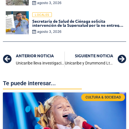
inmediata!
agosto 3, 2026
LOCALES
Secretaría de Salud de Ciénaga solicita
intervención de la Supersalud por la no entrega
de medicamentos en las EPS
agosto 3, 2026
ANTERIOR NOTICIA
SIGUIENTE NOTICIA
Unicaribe lleva investigación y esperanza a la Sierra: educación para la convivencia en San Pedro
Unicaribe y Drummond Ltd. hacen entrega oficial de aulas climatizadas en el Campus Costa Verde
Te puede interesar...
CULTURA & SOCIEDAD