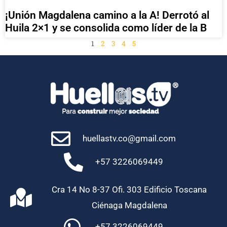
¡Unión Magdalena camino a la A! Derrotó al
Huila 2×1 y se consolida como líder de la B
1
2
3
4
5
huellastv.co@gmail.com
+57 3226069449
Cra 14 No 8-37 Ofi. 303 Edificio Toscana
Ciénaga Magdalena
+57 3226069449