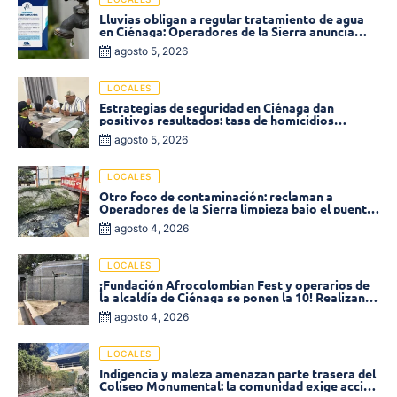
Lluvias obligan a regular tratamiento de agua
en Ciénaga: Operadores de la Sierra anuncia
baja presión en varios sectores
agosto 5, 2026
LOCALES
Estrategias de seguridad en Ciénaga dan
positivos resultados: tasa de homicidios
disminuyó un 58% en 2026
agosto 5, 2026
LOCALES
Otro foco de contaminación: reclaman a
Operadores de la Sierra limpieza bajo el puente
de la calle 19 con carrera 11
agosto 4, 2026
LOCALES
¡Fundación Afrocolombian Fest y operarios de
la alcaldía de Ciénaga se ponen la 10! Realizan
limpieza de la parte posterior del Coliseo
agosto 4, 2026
Monumental
LOCALES
Indigencia y maleza amenazan parte trasera del
Coliseo Monumental: la comunidad exige acción