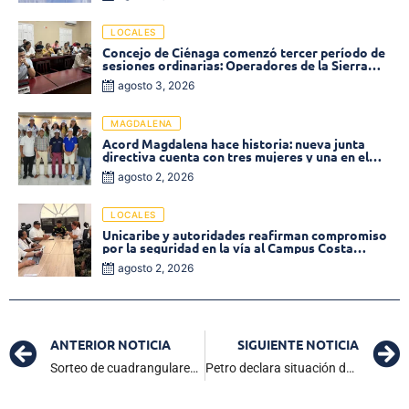
LOCALES
Concejo de Ciénaga comenzó tercer período de
sesiones ordinarias: Operadores de la Sierra
tema central de la plenaria
agosto 3, 2026
MAGDALENA
Acord Magdalena hace historia: nueva junta
directiva cuenta con tres mujeres y una en el
Órgano de Control
agosto 2, 2026
LOCALES
Unicaribe y autoridades reafirman compromiso
por la seguridad en la vía al Campus Costa
Verde
agosto 2, 2026
ANTERIOR NOTICIA
SIGUIENTE NOTICIA
Sorteo de cuadrangulares de la Liga colombiana: Todo lo que debes saber
Petro declara situación de desastre durante un año por lluvias