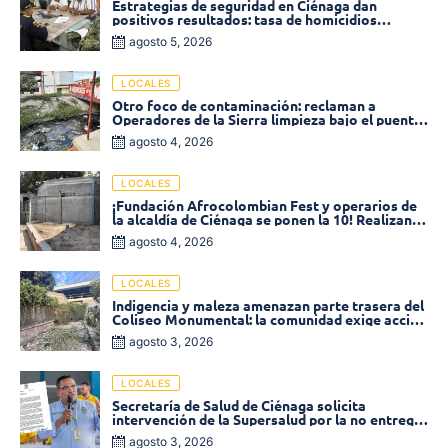
Estrategias de seguridad en Ciénaga dan
positivos resultados: tasa de homicidios
disminuyó un 58% en 2026
agosto 5, 2026
LOCALES
Otro foco de contaminación: reclaman a
Operadores de la Sierra limpieza bajo el puente
de la calle 19 con carrera 11
agosto 4, 2026
LOCALES
¡Fundación Afrocolombian Fest y operarios de
la alcaldía de Ciénaga se ponen la 10! Realizan
limpieza de la parte posterior del Coliseo
agosto 4, 2026
Monumental
LOCALES
Indigencia y maleza amenazan parte trasera del
Coliseo Monumental: la comunidad exige acción
inmediata!
agosto 3, 2026
LOCALES
Secretaría de Salud de Ciénaga solicita
intervención de la Supersalud por la no entrega
de medicamentos en las EPS
agosto 3, 2026