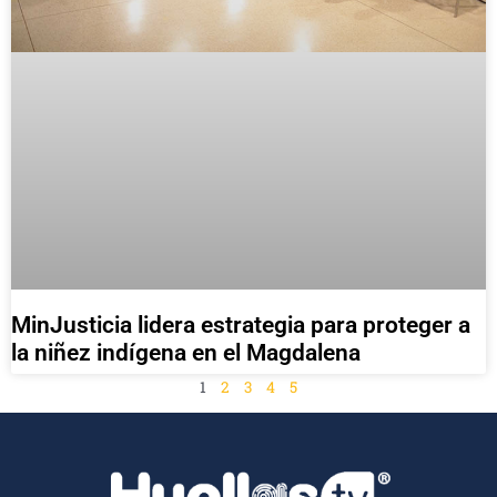
MinJusticia lidera estrategia para proteger a
la niñez indígena en el Magdalena
1
2
3
4
5