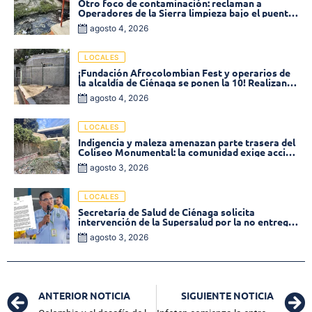
Otro foco de contaminación: reclaman a
Operadores de la Sierra limpieza bajo el puente
de la calle 19 con carrera 11
agosto 4, 2026
LOCALES
¡Fundación Afrocolombian Fest y operarios de
la alcaldía de Ciénaga se ponen la 10! Realizan
limpieza de la parte posterior del Coliseo
agosto 4, 2026
Monumental
LOCALES
Indigencia y maleza amenazan parte trasera del
Coliseo Monumental: la comunidad exige acción
inmediata!
agosto 3, 2026
LOCALES
Secretaría de Salud de Ciénaga solicita
intervención de la Supersalud por la no entrega
de medicamentos en las EPS
agosto 3, 2026
ANTERIOR NOTICIA
SIGUIENTE NOTICIA