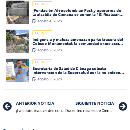
LOCALES
¡Fundación Afrocolombian Fest y operarios de
la alcaldía de Ciénaga se ponen la 10! Realizan
limpieza de la parte posterior del Coliseo
agosto 4, 2026
Monumental
LOCALES
Indigencia y maleza amenazan parte trasera del
Coliseo Monumental: la comunidad exige acción
inmediata!
agosto 3, 2026
LOCALES
Secretaría de Salud de Ciénaga solicita
intervención de la Supersalud por la no entrega
de medicamentos en las EPS
agosto 3, 2026
ANTERIOR NOTICIA
SIGUIENTE NOTICIA
¡Las banderas verdes continúan en la Asamblea! Tribunal desestima pérdida de investidura de la diputada Rosita Jiménez
Docentes rurales de Ciénaga fortalecen competencias prosociales y emocionales