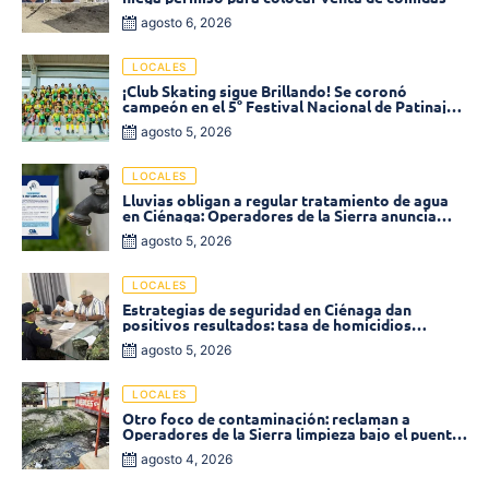
agosto 6, 2026
LOCALES
¡Club Skating sigue Brillando! Se coronó
campeón en el 5° Festival Nacional de Patinaje
«Soledad sobre Ruedas»
agosto 5, 2026
LOCALES
Lluvias obligan a regular tratamiento de agua
en Ciénaga: Operadores de la Sierra anuncia
baja presión en varios sectores
agosto 5, 2026
LOCALES
Estrategias de seguridad en Ciénaga dan
positivos resultados: tasa de homicidios
disminuyó un 58% en 2026
agosto 5, 2026
LOCALES
Otro foco de contaminación: reclaman a
Operadores de la Sierra limpieza bajo el puente
de la calle 19 con carrera 11
agosto 4, 2026