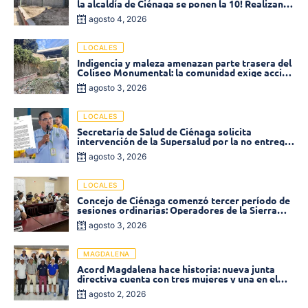
la alcaldía de Ciénaga se ponen la 10! Realizan
limpieza de la parte posterior del Coliseo
agosto 4, 2026
Monumental
LOCALES
Indigencia y maleza amenazan parte trasera del
Coliseo Monumental: la comunidad exige acción
inmediata!
agosto 3, 2026
LOCALES
Secretaría de Salud de Ciénaga solicita
intervención de la Supersalud por la no entrega
de medicamentos en las EPS
agosto 3, 2026
LOCALES
Concejo de Ciénaga comenzó tercer período de
sesiones ordinarias: Operadores de la Sierra
tema central de la plenaria
agosto 3, 2026
MAGDALENA
Acord Magdalena hace historia: nueva junta
directiva cuenta con tres mujeres y una en el
Órgano de Control
agosto 2, 2026