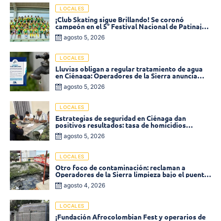
LOCALES
¡Club Skating sigue Brillando! Se coronó
campeón en el 5° Festival Nacional de Patinaje
«Soledad sobre Ruedas»
agosto 5, 2026
LOCALES
Lluvias obligan a regular tratamiento de agua
en Ciénaga: Operadores de la Sierra anuncia
baja presión en varios sectores
agosto 5, 2026
LOCALES
Estrategias de seguridad en Ciénaga dan
positivos resultados: tasa de homicidios
disminuyó un 58% en 2026
agosto 5, 2026
LOCALES
Otro foco de contaminación: reclaman a
Operadores de la Sierra limpieza bajo el puente
de la calle 19 con carrera 11
agosto 4, 2026
LOCALES
¡Fundación Afrocolombian Fest y operarios de