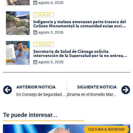
agosto 4, 2026
Monumental
LOCALES
Indigencia y maleza amenazan parte trasera del
Coliseo Monumental: la comunidad exige acción
inmediata!
agosto 3, 2026
LOCALES
Secretaría de Salud de Ciénaga solicita
intervención de la Supersalud por la no entrega
de medicamentos en las EPS
agosto 3, 2026
ANTERIOR NOTICIA
SIGUIENTE NOTICIA
En Consejo de Seguridad se definió instalación de base militar del Ejército en Puebloviejo
¡Drama en el Romelio Martínez! Junior clasifica a semifinales de la Liga BetPlay tras vencer a Once Caldas 3-2
Te puede interesar...
CULTURA & SOCIEDAD