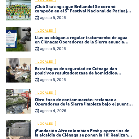
¡Club Skating sigue Brillando! Se coronó
campeón en el 5° Festival Nacional de Patinaje
«Soledad sobre Ruedas»
agosto 5, 2026
LOCALES
Lluvias obligan a regular tratamiento de agua
en Ciénaga: Operadores de la Sierra anuncia
baja presión en varios sectores
agosto 5, 2026
LOCALES
Estrategias de seguridad en Ciénaga dan
positivos resultados: tasa de homicidios
disminuyó un 58% en 2026
agosto 5, 2026
LOCALES
Otro foco de contaminación: reclaman a
Operadores de la Sierra limpieza bajo el puente
de la calle 19 con carrera 11
agosto 4, 2026
LOCALES
¡Fundación Afrocolombian Fest y operarios de
la alcaldía de Ciénaga se ponen la 10! Realizan
limpieza de la parte posterior del Coliseo