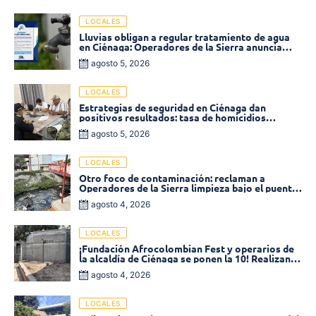
LOCALES
Lluvias obligan a regular tratamiento de agua
en Ciénaga: Operadores de la Sierra anuncia
baja presión en varios sectores
agosto 5, 2026
LOCALES
Estrategias de seguridad en Ciénaga dan
positivos resultados: tasa de homicidios
disminuyó un 58% en 2026
agosto 5, 2026
LOCALES
Otro foco de contaminación: reclaman a
Operadores de la Sierra limpieza bajo el puente
de la calle 19 con carrera 11
agosto 4, 2026
LOCALES
¡Fundación Afrocolombian Fest y operarios de
la alcaldía de Ciénaga se ponen la 10! Realizan
limpieza de la parte posterior del Coliseo
agosto 4, 2026
Monumental
LOCALES