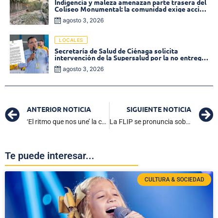
Indigencia y maleza amenazan parte trasera del
Coliseo Monumental: la comunidad exige acción
inmediata!
agosto 3, 2026
LOCALES
Secretaría de Salud de Ciénaga solicita
intervención de la Supersalud por la no entrega
de medicamentos en las EPS
agosto 3, 2026
ANTERIOR NOTICIA
SIGUIENTE NOTICIA
‘El ritmo que nos une’ la canción oficial de la Selección Colombia
La FLIP se pronuncia sobre amenaza a periodista de Ciénaga
Te puede interesar...
CULTURA & SOCIEDAD