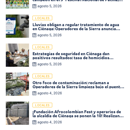
«Soledad sobre Ruedas»
agosto 5, 2026
LOCALES
Lluvias obligan a regular tratamiento de agua
en Ciénaga: Operadores de la Sierra anuncia
baja presión en varios sectores
agosto 5, 2026
LOCALES
Estrategias de seguridad en Ciénaga dan
positivos resultados: tasa de homicidios
disminuyó un 58% en 2026
agosto 5, 2026
LOCALES
Otro foco de contaminación: reclaman a
Operadores de la Sierra limpieza bajo el puente
de la calle 19 con carrera 11
agosto 4, 2026
LOCALES
¡Fundación Afrocolombian Fest y operarios de
la alcaldía de Ciénaga se ponen la 10! Realizan
limpieza de la parte posterior del Coliseo
agosto 4, 2026
Monumental