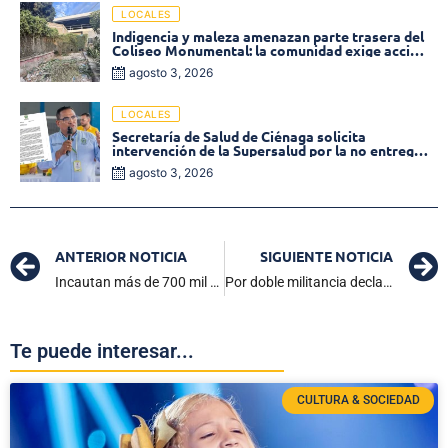
LOCALES
Indigencia y maleza amenazan parte trasera del
Coliseo Monumental: la comunidad exige acción
inmediata!
agosto 3, 2026
LOCALES
Secretaría de Salud de Ciénaga solicita
intervención de la Supersalud por la no entrega
de medicamentos en las EPS
agosto 3, 2026
ANTERIOR NOTICIA
SIGUIENTE NOTICIA
Incautan más de 700 mil unidades de medicamentos falsos en Colombia
Por doble militancia declaran nula elección del alcalde de Sitionuevo Magdalena
Te puede interesar...
CULTURA & SOCIEDAD